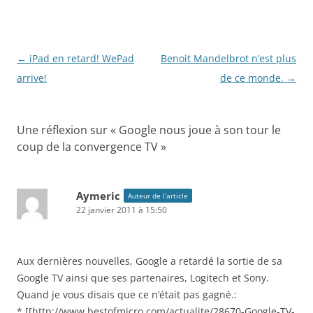
Navigation
←
iPad en retard! WePad
Benoit Mandelbrot n’est plus
des
arrive!
de ce monde.
→
articles
Une réflexion sur «
Google nous joue à son tour le
coup de la convergence TV
»
Aymeric
Auteur de l’article
22 janvier 2011 à 15:50
Aux dernières nouvelles, Google a retardé la sortie de sa
Google TV ainsi que ses partenaires, Logitech et Sony.
Quand je vous disais que ce n’était pas gagné.:
* [[http://www.bestofmicro.com/actualite/28670-Google-TV-