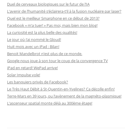
Duel de cerveaux biologiques sur le futur de l’IA
L’avenir de l’humanité s’éclairera-t’il à la fusion nucléaire par laser?
Quel est le meilleur Smarphone en ce début de 2013?
Facebook « m’a tuer! » Pas moi, mais bien mon blog!
La curiosité est la plus belle des qualités!
Le jour où j’ai nommé le Gloud!
Huit mois avec un iPad : Bilan!
Benoit Mandelbrot n’est plus de ce monde.
Google nous joue à son tour le coup de la convergence TV
iPad en retard! WePad arrive!
Solar Impulse vole!
Les banquiers privés de Facebook?
Le Très Haut Débit à St-Quentin-en-Yvelines? Ca décolle enfin!
Terre-Mars en 39 jours, ou l’avènement de la magnéto-plasmique!
L’ascenseur spatial monte déjà au 300ème étage!