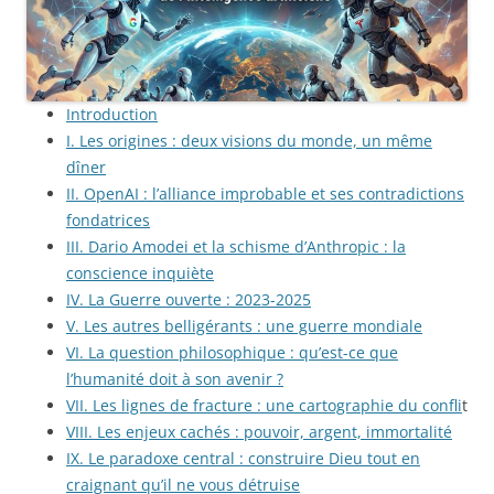
Introduction
I. Les origines : deux visions du monde, un même
dîner
II. OpenAI : l’alliance improbable et ses contradictions
fondatrices
III. Dario Amodei et la schisme d’Anthropic : la
conscience inquiète
IV. La Guerre ouverte : 2023-2025
V. Les autres belligérants : une guerre mondiale
VI. La question philosophique : qu’est-ce que
l’humanité doit à son avenir ?
VII. Les lignes de fracture : une cartographie du confli
t
VIII. Les enjeux cachés : pouvoir, argent, immortalité
IX. Le paradoxe central : construire Dieu tout en
craignant qu’il ne vous détruise