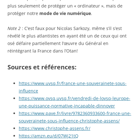
plus seulement de protéger un « ordinateur », mais de
protéger notre
mode de vie numérique
.
Note 2
: C’est faux pour Nicolas Sarkozy, même s’il s’est
révélé le plus atlantistes en ayant été un de ceux qui ont
osé défaire partiellement l’œuvre du Général en
réintégrant la France dans l’Otan!
Sources et références:
https://www.uvsq.fr/france-une-souverainete-sous-
influence
https://www.ovsq.uvsq.fr/vendredi-de-lovsq-leurope-
une-puissance-normative-incapable-dinnover
https://www.pave.fr/livre/9782360933600-france-une-
souverainete-sous-influence-christophe-assens/
https://www.christophe-assens.fr/
https://amzn.eu/d/07Wj21tQ