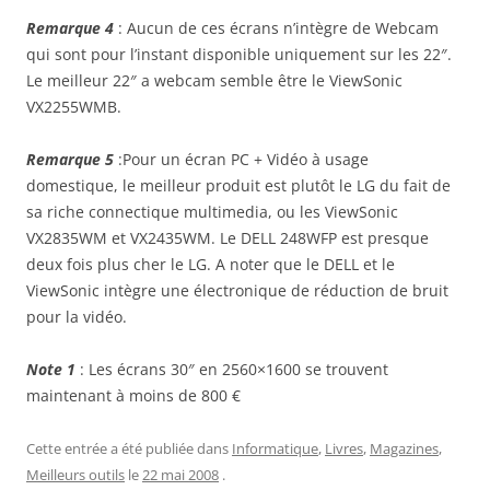
Remarque 4
: Aucun de ces écrans n’intègre de Webcam
qui sont pour l’instant disponible uniquement sur les 22″.
Le meilleur 22″ a webcam semble être le ViewSonic
VX2255WMB.
Remarque 5
:Pour un écran PC + Vidéo à usage
domestique, le meilleur produit est plutôt le LG du fait de
sa riche connectique multimedia, ou les ViewSonic
VX2835WM et VX2435WM. Le DELL 248WFP est presque
deux fois plus cher le LG. A noter que le DELL et le
ViewSonic intègre une électronique de réduction de bruit
pour la vidéo.
Note 1
: Les écrans 30″ en 2560×1600 se trouvent
maintenant à moins de 800 €
Cette entrée a été publiée dans
Informatique
,
Livres
,
Magazines
,
Meilleurs outils
le
22 mai 2008
.