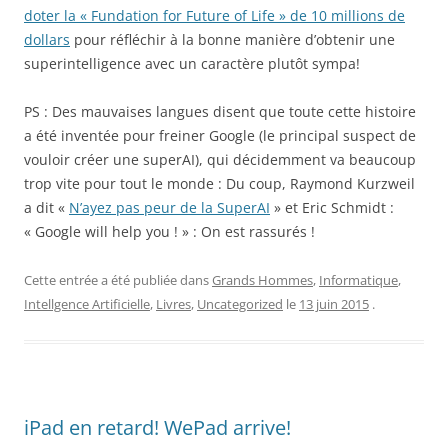
doter la « Fundation for Future of Life » de 10 millions de
dollars
pour réfléchir à la bonne manière d’obtenir une
superintelligence avec un caractère plutôt sympa!
PS : Des mauvaises langues disent que toute cette histoire
a été inventée pour freiner Google (le principal suspect de
vouloir créer une superAI), qui décidemment va beaucoup
trop vite pour tout le monde : Du coup, Raymond Kurzweil
a dit «
N’ayez pas peur de la SuperAI
» et Eric Schmidt :
« Google will help you ! » : On est rassurés !
Cette entrée a été publiée dans
Grands Hommes
,
Informatique
,
Intellgence Artificielle
,
Livres
,
Uncategorized
le
13 juin 2015
.
iPad en retard! WePad arrive!