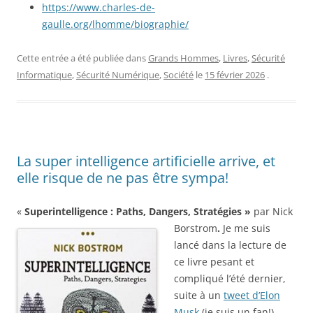
https://www.charles-de-
gaulle.org/lhomme/biographie/
Cette entrée a été publiée dans
Grands Hommes
,
Livres
,
Sécurité
Informatique
,
Sécurité Numérique
,
Société
le
15 février 2026
.
La super intelligence artificielle arrive, et
elle risque de ne pas être sympa!
«
Superintelligence : Paths, Dangers, Stratégies »
par Nick
Borstrom
.
Je me suis
lancé dans la lecture de
ce livre pesant et
compliqué l’été dernier,
suite à un
tweet d’Elon
Musk
(je suis un fan!).