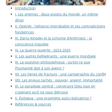
Introduction
I. Les origines : deux visions du monde, un même
dîner
II. OpenAI : l’alliance improbable et ses contradictions
fondatrices
III. Dario Amodei et la schisme d’Anthropic : la
conscience inquiète
IV. La Guerre ouverte : 2023-2025
V. Les autres belligérants : une guerre mondiale
VI. La question philosophique : qu’est-ce que
l’humanité doit à son avenir ?
VII. Les lignes de fracture : une cartographie du confli
t
VIII. Les enjeux cachés : pouvoir, argent, immortalité
IX. Le paradoxe central : construire Dieu tout en
craignant qu’il ne vous détruise
X. Épilogue : une prophétie auto-réalisatrice ?
Références & sources