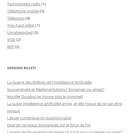
Technologies radio
(1)
Téléphone mobile
(5)
Télévision
(4)
Trés-haut-débit
(1)
Uncategorized
(3)
VOD
(2)
Wifi
(2)
DERNIERS BILLETS
La Guerre des Maîtres de l’Intelligence Artificielle
Souveraineté et Réglementations? Ennemies ou amies?
Jennifer Doudna ne trouve plus le sommeil!
La super intelligence artificielle arrive, et elle risque de ne pas être
sympa!
L’école numérique en questionnaire!
Duel de cerveaux biologiques sur le futur de l’IA
L’avenir de l’humanité s’éclairera-t’il à la fusion nucléaire par laser?