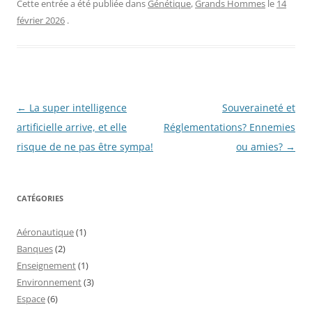
Cette entrée a été publiée dans
Génétique
,
Grands Hommes
le
14
février 2026
.
Navigation
←
La super intelligence
Souveraineté et
des
artificielle arrive, et elle
Réglementations? Ennemies
articles
risque de ne pas être sympa!
ou amies?
→
CATÉGORIES
Aéronautique
(1)
Banques
(2)
Enseignement
(1)
Environnement
(3)
Espace
(6)