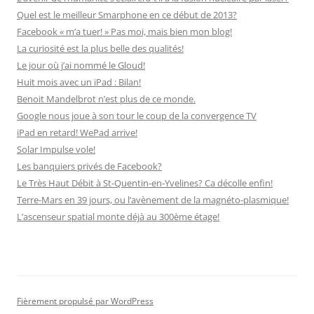
Quel est le meilleur Smarphone en ce début de 2013?
Facebook « m’a tuer! » Pas moi, mais bien mon blog!
La curiosité est la plus belle des qualités!
Le jour où j’ai nommé le Gloud!
Huit mois avec un iPad : Bilan!
Benoit Mandelbrot n’est plus de ce monde.
Google nous joue à son tour le coup de la convergence TV
iPad en retard! WePad arrive!
Solar Impulse vole!
Les banquiers privés de Facebook?
Le Très Haut Débit à St-Quentin-en-Yvelines? Ca décolle enfin!
Terre-Mars en 39 jours, ou l’avènement de la magnéto-plasmique!
L’ascenseur spatial monte déjà au 300ème étage!
Fièrement propulsé par WordPress