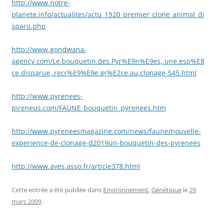
http://www.notre-
planete.info/actualites/actu_1920_premier_clone_animal_di
sparu.php
http://www.gondwana-
agency.com/Le.bouquetin.des.Pyr%E9n%E9es,.une.esp%E8
ce.disparue,.recr%E9%E9e.gr%E2ce.au.clonage-545.html
http://www.pyrenees-
pireneus.com/FAUNE_bouquetin_pyrenees.htm
http://www.pyreneesmagazine.com/news/faune/nouvelle-
experience-de-clonage-d2019un-bouquetin-des-pyrenees
http://www.aves.asso.fr/article378.html
Cette entrée a été publiée dans
Environnement
,
Génétique
le
29
mars 2009
.