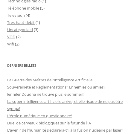
Technologies radio
(1)
Téléphone mobile
(5)
Télévision
(4)
Trés-haut-débit
(1)
Uncategorized
(3)
VOD
(2)
Wifi
(2)
DERNIERS BILLETS
La Guerre des Maîtres de l’Intelligence Artificielle
Souveraineté et Réglementations? Ennemies ou amies?
Jennifer Doudna ne trouve plus le sommeil!
La super intelligence artificielle arrive, et elle risque de ne pas être
sympa!
L’école numérique en questionnaire!
Duel de cerveaux biologiques sur le futur de l’IA
L’avenir de l’humanité s’éclairera-t’il à la fusion nucléaire par laser?