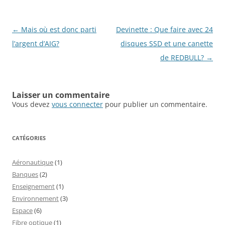
Navigation
←
Mais où est donc parti
Devinette : Que faire avec 24
des
l’argent d’AIG?
disques SSD et une canette
articles
de REDBULL?
→
Laisser un commentaire
Vous devez
vous connecter
pour publier un commentaire.
CATÉGORIES
Aéronautique
(1)
Banques
(2)
Enseignement
(1)
Environnement
(3)
Espace
(6)
Fibre optique
(1)