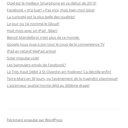
Quel est le meilleur Smarphone en ce début de 2013?
Facebook « m’a tuer! » Pas moi, mais bien mon blog!
La curiosité est la plus belle des qualités!
Le jour où j’ai nommé le Gloud!
Huit mois avec un iPad : Bilan!
Benoit Mandelbrot n’est plus de ce monde.
Google nous joue à son tour le coup de la convergence TV
iPad en retard! WePad arrive!
Solar Impulse vole!
Les banquiers privés de Facebook?
Le Très Haut Débit à St-Quentin-en-Yvelines? Ca décolle enfin!
Terre-Mars en 39 jours, ou l’avènement de la magnéto-plasmique!
L’ascenseur spatial monte déjà au 300ème étage!
Fièrement propulsé par WordPress